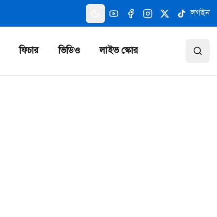
লগইন
ফিচার
ভিডিও
লাইভ স্কোর